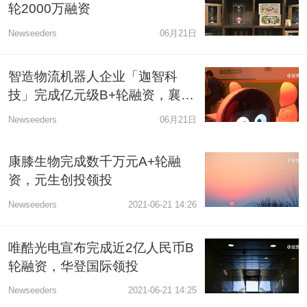
轮2000万融资
Newseeders
06月21日
智造物流机器人企业「迦智科
技」完成亿元级B+轮融资，襄禾
资本领投
Newseeders
06月21日
康膝生物完成数千万元A+轮融
资，元生创投领投
Newseeders
2021-06-21 14:26
唯酷光电宣布完成近2亿人民币B
轮融资，华登国际领投
Newseeders
2021-06-21 14:25