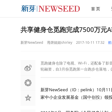
首 页
共享健身仓觅跑完成7500万元
新芽NewSeed
甩饼姐姐shirley
2017-10-11 17:32
酷
觅跑健身仓除了电视、Wi-Fi，还配备了
轮融资，自3月份觅跑第一台跑步仓落地，
新芽NewSeed（ID：pelink）1
家中小企业发展基金（国
中创投
）领