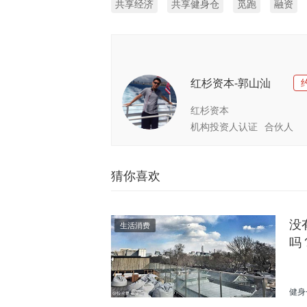
共享经济
共享健身仓
觅跑
融资
红杉资本-郭山汕
红杉资本
机构投资人认证
合伙人
猜你喜欢
没
生活消费
吗
健身