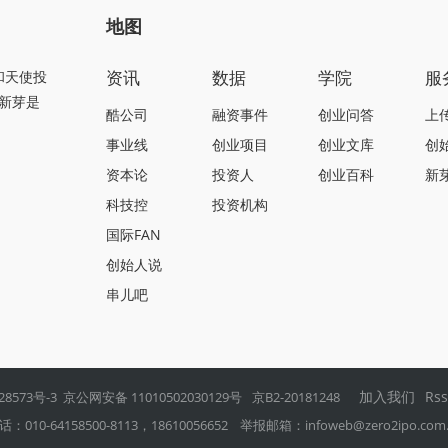
地图
资讯
数据
学院
服
和天使投
新芽是
酷公司
融资事件
创业问答
上
事业线
创业项目
创业文库
创
资本论
投资人
创业百科
新
科技控
投资机构
国际FAN
创始人说
串儿吧
加入我们
Rs
28573号-3
京公网安备 11010502030129号
京B2-20181248
0-64158500-8113，18610056652 举报邮箱：
infoweb@zero2ipo.com