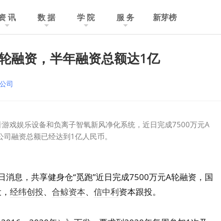
资 讯
数 据
学 院
服 务
新芽榜
A轮融资，半年融资总额达1亿
公司
影音游戏娱乐设备和负离子智氧新风净化系统，近日完成7500万元A
公司融资总额已经达到1亿人民币。
0月11日消息，共享健身仓“觅跑”近日完成7500万元A轮融资，国
投，
经纬创投
、
合鲸资本
、
信中利
资本跟投。