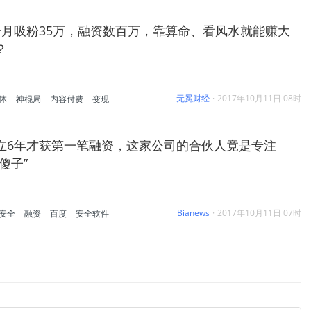
个月吸粉35万，融资数百万，靠算命、看风水就能赚大
？
无冕财经
·
2017年10月11日 08时
体
神棍局
内容付费
变现
立6年才获第一笔融资，这家公司的合伙人竟是专注
“傻子”
Bianews
·
2017年10月11日 07时
安全
融资
百度
安全软件