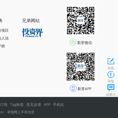
务
兄弟网站
传项目
始人说
新芽微信
芽榜
投稿
举报
新芽APP
提建议
s订阅
Tag标签
意见反馈
APP
手机站
.cn
举报网上不良信息