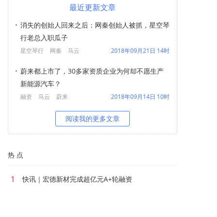
最近更新文章
消失的创始人回来之后：网秦创始人被抓，星空琴
行老总入职瓜子
星空琴行
网秦
马云
2018年09月21日 14时
蔚来都上市了，30多家资质企业为何却不愿生产
新能源汽车？
融资
马云
蔚来
2018年09月14日 10时
阅读我的更多文章
热 点
1
快讯｜宏德新材完成超亿元A+轮融资