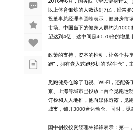
2016年6月，国务院《全民健身计划（
以上体育锻炼的人数达到7亿，经常参
投董事总经理
李圆峰
表示，健身房市
市场。中国当下的健身人群约为100
望达到4亿，这中间是40-70倍的增量
政策的支持，资本的推动，让各个共享
跑”，拥有嵌入式跑步机的“蜗牛仓”，
觅跑健身仓除了电视、Wi-Fi，还
京、上海等城市已投放上百个觅跑运
订餐和人人地推，他向媒体透露，觅跑
城市，铺开3000台运动仓。同时，
国中创投投资经理林祥锋表示：第一，