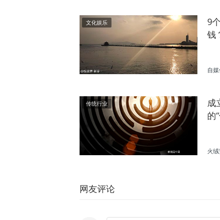
9
文化娱乐
钱
自媒
成
传统行业
的
火绒
网友评论