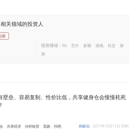
相关领域的投资人
约谈
投资领域：
5G
芯片
影视
游戏
社交
旅
游
有壁垒、容易复制、性价比低，共享健身仓会慢慢耗死
？
蚂蚁虫
·
2017年10月11日 09时
仓
共享经济
分时租赁
觅跑
抖吧