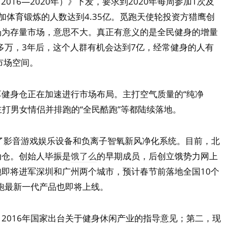
2016—2020年）》下发，要求到2020年每周参加1次及
加体育锻炼的人数达到4.35亿。觅跑天使轮投资方猎鹰创
场为存量市场，意思不大。真正有意义的是全民健身的增量
0多万，3年后，这个人群有机会达到7亿，经常健身的人有
市场空间。
健身仓正在加速进行市场布局。主打空气质量的“纯净
主打男女情侣并排跑的“全民酷跑”等都陆续落地。
配备了影音游戏娱乐设备和负离子智氧新风净化系统。目前，北
动仓。创始人毕振是
饿了么
的早期成员，后创立饿势力网上
即将进军深圳和广州两个城市，预计春节前落地全国10个
觅跑最新一代产品也即将上线。
2016年国家出台关于健身休闲产业的指导意见；第二，现