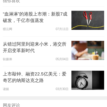
猜你喜欢
“血淋淋”的港股上市潮：新股7成
破发，千亿市值蒸发
猎云网
07月11日
从错过阿里到迎来小米，港交所
开启变革新时代
钛媒体
05月04日
上市敲钟、融资22.5亿美元：爱
奇艺的纳斯达克之路
读娱
03月30日
网友评论