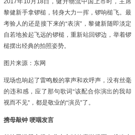
2017年10月18日，健升物流中国上市时，主席
黎健新手拿锣槌，转身大力一挥，锣响槌飞。最
考验人的还是接下来的“表演”，黎健新随即淡定
自若地捡起飞远的锣槌，重新站回锣边，举着锣
槌摆出经典的拍照姿势。
图片来源：东网
现场也响起了
雷鸣
般的掌声和欢呼声，没有丝毫
的违和感，应了那句歌词“该配合你演出的我却
视而不见”，都是敬业的“演员”了。
携母敲钟 哽咽发言