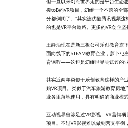
但一直以来幻维世界走的是平台生态思
揽toB的VR项目，幻维一个不落的全
分都倒闭了。”其实连优酷腾讯视频这
的也是VR平台道路。更多的VR创企
王静泊现在是新三板公司乐创教育旗下
面向线下的STEAM教育企业，萝卜
育课程——这也是幻维世界尝试过的
其实近两年类似于乐创教育这样的产
购VR项目。类似于汽车旅游教育房地
业务里落地使用，具有明确的商业模
互动视界
曾涉足过VR影视、VR营销
项目。不过VR影视难以做到营支平衡