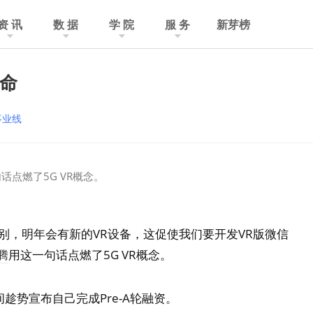
资 讯
数 据
学 院
服 务
新芽榜
了命
事业线
点燃了5G VR概念。
别，明年会有新的VR设备，这促使我们要开发VR版微信
腾
用这一句话点燃了5G VR概念。
趁势宣布自己完成Pre-A轮融资。