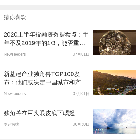
猜你喜欢
2020上半年投融资数据盘点：半
年不及2019年的1/3，能否重演
非典后的爆发走势？
Newseeders
07月01日
新基建产业独角兽TOP100发
布：他们或决定中国城市和产业
格局
Newseeders
07月01日
独角兽在巨头眼皮底下崛起
罗超频道
06月30日