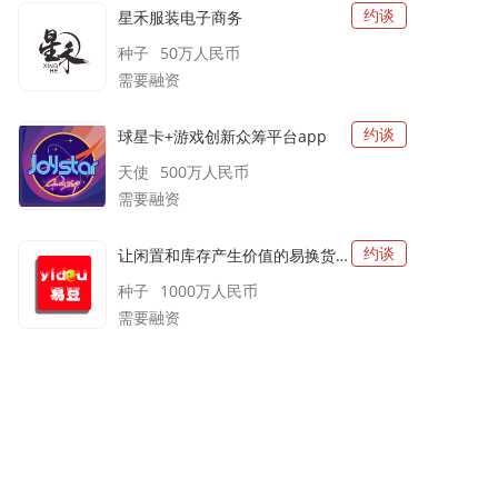
约谈
星禾服装电子商务
种子
50万
人民币
需要融资
约谈
球星卡+游戏创新众筹平台app
天使
500万
人民币
需要融资
约谈
让闲置和库存产生价值的易换货平台——易豆
种子
1000万
人民币
需要融资