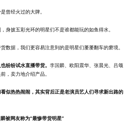
少是曾经火过的大牌。
剧，身披五彩光环的明星们不是谁都能玩的如鱼得水。
带货数据，我们更容易注意到的是明星们屡屡翻车的窘境。
人也纷纷试水直播带货。
李国麟
、欧阳震华、张晨光、吕颂
头前，卖力地介绍产品。
切看似热热闹闹，其实背后正是老演员艺人们寻求新出路的
国麟
被网友称为“最惨带货明星”