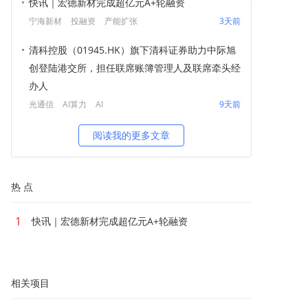
快讯｜宏德新材完成超亿元A+轮融资
宁海新材
投融资
产能扩张
3天前
清科控股（01945.HK）旗下清科证券助力中际旭
创登陆港交所，担任联席账簿管理人及联席牵头经
办人
光通信
AI算力
AI
9天前
阅读我的更多文章
热 点
1
快讯｜宏德新材完成超亿元A+轮融资
相关项目