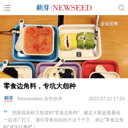
零食边角料，专坑大怨种
Newseeders 合作伙伴
2022-07-12 17:20
想获得新鲜又靠谱的“零食边角料”，建议大家趁着暑假
一起进厂打工。通往零食自由的方法千千万，就让“零食边角
料”成为往事吧！