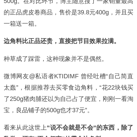
500g。在对比环节，博主随意搜了一家销量最高
的正品虎皮卷商品，售价是39.8元400g，并且买
一箱送一箱。
边角料比正品还贵，直接把节目效果拉满。
种草成了踩雷，这种现象并不是偶然。
微博网友@私语者KTIDIMF 曾经吐槽“自己简直
太蠢”，根据推荐去买零食边角料，“花22块钱买
了250g猪肉脯还以为自己占了便宜，刚刚一看淘
宝，
良品铺子
的500g也才37元”。
看来从此这世上
“说不会就是不会“的东西，除了