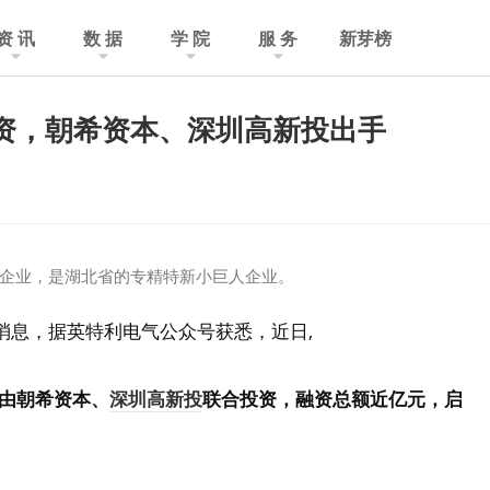
资 讯
数 据
学 院
服 务
新芽榜
资，朝希资本、深圳高新投出手
企业，是湖北省的专精特新小巨人企业。
19日消息，据英特利电气公众号获悉，近日,
由朝希资本、
深圳高新投
联合投资，融资总额近亿元，
启