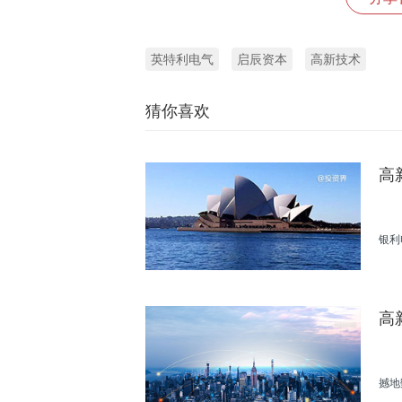
英特利电气
启辰资本
高新技术
猜你喜欢
高
银利
高
撼地