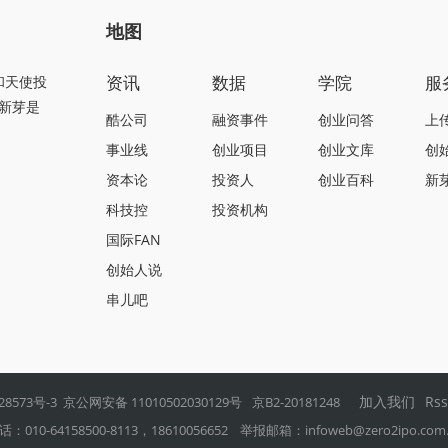
地图
资讯
数据
学院
服
和天使投
新芽是
酷公司
融资事件
创业问答
上
事业线
创业项目
创业文库
创
资本论
投资人
创业百科
新
科技控
投资机构
国际FAN
创始人说
串儿吧
加入我们
Rs
28573号-3
京公网安备 11010502030129号
京B2-20181248
0-64158500-8113，18610056652 举报邮箱：
infoweb@zero2ipo.com