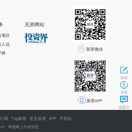
务
兄弟网站
传项目
始人说
新芽微信
芽榜
投稿
举报
新芽APP
提建议
s订阅
Tag标签
意见反馈
APP
手机站
.cn
举报网上不良信息