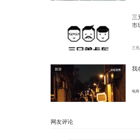
三
市
三兄
修
我
旅游
电商
网友评论