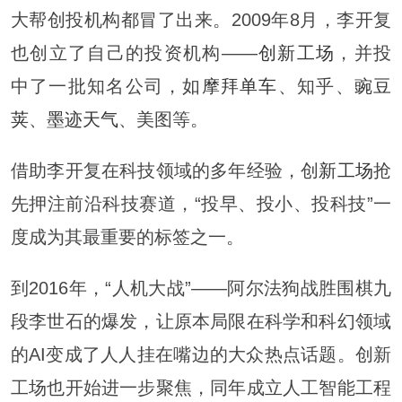
大帮创投机构都冒了出来。2009年8月，李开复
也创立了自己的投资机构——
创新工场
，并投
中了一批知名公司，如
摩拜单车
、知乎、
豌豆
荚
、
墨迹天气
、美图等。
借助李开复在科技领域的多年经验，创
新工场
抢
先押注前沿科技赛道，“投早、投小、投科技”一
度成为其最重要的标签之一。
到2016年，“人机大战”——阿尔法狗战胜围棋九
段李世石的爆发，让原本局限在科学和科幻领域
的AI变成了人人挂在嘴边的大众热点话题。创新
工场也开始进一步聚焦，同年成立人工智能工程