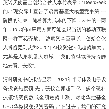
英诺天使基金
创始合伙人
李竹
表示：“DeepSeek
的出现实际上宣告了语言基座大模型竞争第 一
阶段的结束，随着算力成本的下降，未来的一两
年，to C的AI应用方面可能会跟当初的移动互联
网一样百花齐放。”啟赋资本董事长、创始合伙
人
傅哲宽
则认为2025年AI投资泡沫化趋势加大，
尤其是人形机器人领域，“我们将继续保持冷静
地去看、去投”。
清科研究中心报告显示，2024年半导体及电子设
备投资热度领 先，获投金额超千亿；多个硬科
技领域案例数或金额逆势上涨。对此
华控基金
CEO华桦揭秘投资密码，“在过去，我们的研究