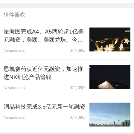
猜你喜欢
星海图完成A4、A5两轮超1亿美
元融资，美团、美团龙珠、今日
资本领投
Newseeders
07月09日
恩凯赛药获近亿元融资，加速推
进NK细胞产品管线
Newseeders
07月09日
润晶科技完成3.5亿元新一轮融资
Newseeders
07月09日