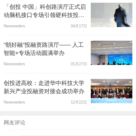
「创投 中国」科创路演厅正式启
动脑机接口专场引领硬科技投融
资新生态
Newseeders
04月17日
“朝好融”投融资路演厅—— 人工
智能+专场活动圆满举办
Newseeders
01月27日
创投进高校：走进华中科技大学
新兴产业投融资对接会成功举办
Newseeders
12月22日
网友评论