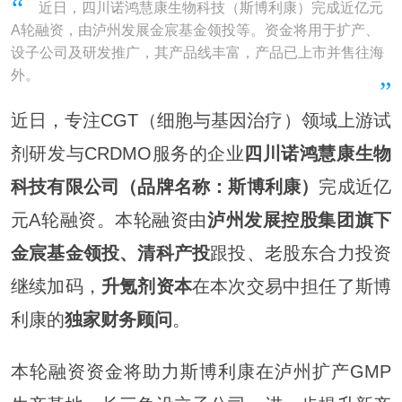
近日，四川诺鸿慧康生物科技（斯博利康）完成近亿元
A轮融资，由泸州发展金宸基金领投等。资金将用于扩产、
设子公司及研发推广，其产品线丰富，产品已上市并售往海
外。
近日，专注CGT（细胞与基因治疗）领域上游试
剂研发与CRDMO服务的企业
四川诺鸿慧康生物
科技
有限公司（
品牌名称：斯博利康
）
完成近亿
元A轮融资。本轮融资由
泸州发展
控股
集团旗下
金宸基金领投、
清科产投
跟投、老股东合力投资
继续加码，
升氪剂资本
在本次交易中担任了斯博
利康的
独家财务顾问
。
本轮融资资金将助力斯博利康在泸州扩产GMP