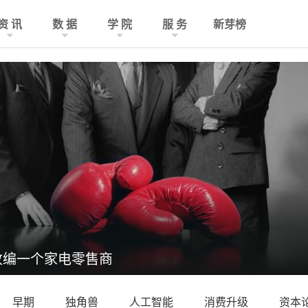
资 讯
数 据
学 院
服 务
新芽榜
收编一个家电零售商
早期
独角兽
人工智能
消费升级
资本