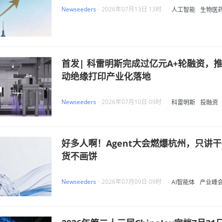
Newseeders
·
2026年07月13日 13时
人工智能
生物医
产融协同
首发| 科雷明斯完成过亿元A+轮融资，
动绝缘打印产业化落地
Newseeders
·
2026年07月10日 09时
科雷明斯
投融资
亿元A+轮
好多人啊！Agent大会燃爆杭州，只讲干
货不画饼
Newseeders
·
2026年07月09日 09时
AI智能体
产业峰
Agentic AI