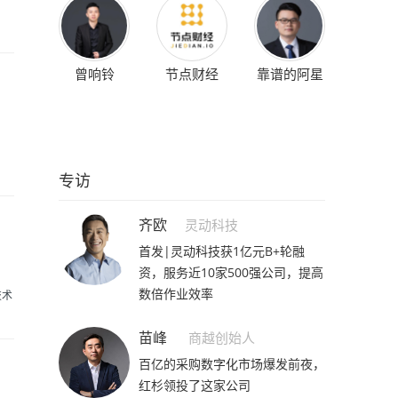
曾响铃
节点财经
靠谱的阿星
专访
齐欧
灵动科技
首发|灵动科技获1亿元B+轮融
资，服务近10家500强公司，提高
数倍作业效率
技术
苗峰
商越创始人
百亿的采购数字化市场爆发前夜，
红杉领投了这家公司