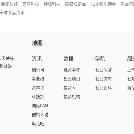
腾讯财经
网易科技
搜狐科技
股感知识库
72变智能硬件
看商界
lks全球食品资讯
地图
资讯
数据
学院
服
和天使投
新芽是
酷公司
融资事件
创业问答
上
事业线
创业项目
创业文库
创
资本论
投资人
创业百科
新
科技控
投资机构
国际FAN
创始人说
串儿吧