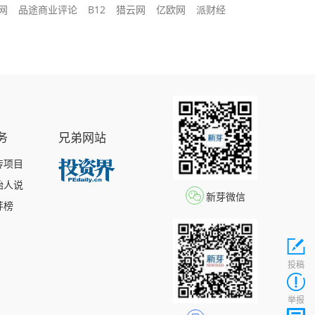
网
品途商业评论
B12
猎云网
亿欧网
派财经
务
兄弟网站
传项目
始人说
新芽微信
芽榜
投稿
举报