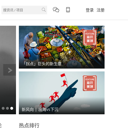
登录
注册
「拐点」巨头的新生意
新风向 | 出海vs下沉
热点排行
论