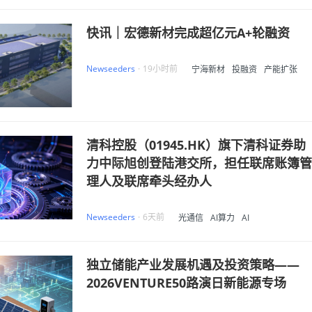
快讯｜宏德新材完成超亿元A+轮融资
Newseeders
·
19小时前
宁海新材
投融资
产能扩张
清科控股（01945.HK）旗下清科证券助
力中际旭创登陆港交所，担任联席账簿管
理人及联席牵头经办人
Newseeders
·
6天前
光通信
AI算力
AI
独立储能产业发展机遇及投资策略——
2026VENTURE50路演日新能源专场