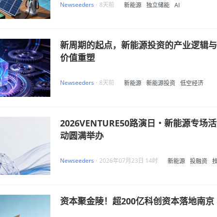
Newseeders
·
8天前
新能源
独立储能
AI
新周期的起点，新能源投资的产业逻辑与
价值重塑
Newseeders
·
8天前
新能源
新能源投资
低空经济
2026VENTURE50路演日・新能源专场活
动圆满举办
Newseeders
·
2026年07月23日 14时
新能源
投融资
创新
资本聚金陵！超200亿科创资本落地南京