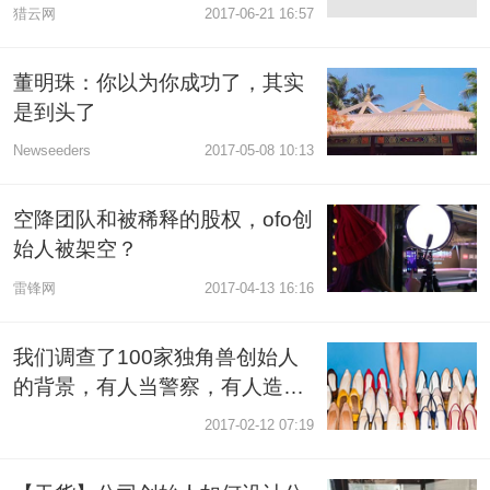
司就此跌入泥潭
猎云网
2017-06-21 16:57
董明珠：你以为你成功了，其实
是到头了
Newseeders
2017-05-08 10:13
空降团队和被稀释的股权，ofo创
始人被架空？
雷锋网
2017-04-13 16:16
我们调查了100家独角兽创始人
的背景，有人当警察，有人造卫
星
2017-02-12 07:19