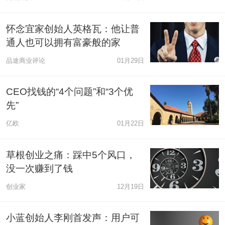
怀念宜家创始人英格瓦：他让普
通人也可以拥有富豪般的家
品途商业评论
01月29日
CEO找钱的“4个问题”和“3个优
先”
亿欧
01月22日
草根创业之痛：踩中5个风口，
没一次赚到了钱
创业家
12月19日
小蓝创始人李刚首发声：用户可