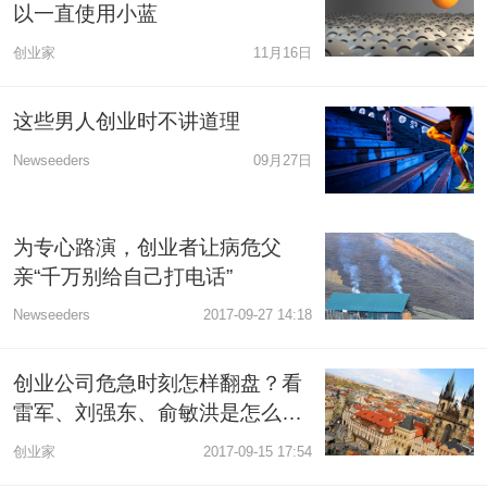
以一直使用小蓝
创业家
11月16日
这些男人创业时不讲道理
Newseeders
09月27日
为专心路演，创业者让病危父
亲“千万别给自己打电话”
Newseeders
2017-09-27 14:18
创业公司危急时刻怎样翻盘？看
雷军、刘强东、俞敏洪是怎么救
公司的
创业家
2017-09-15 17:54