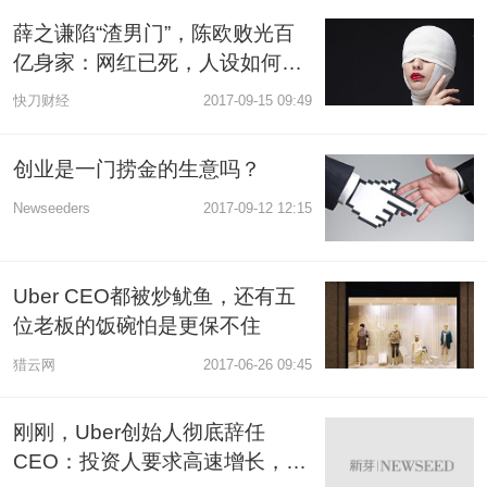
薛之谦陷“渣男门”，陈欧败光百
亿身家：网红已死，人设如何成
了双刃剑？
快刀财经
2017-09-15 09:49
创业是一门捞金的生意吗？
Newseeders
2017-09-12 12:15
Uber CEO都被炒鱿鱼，还有五
位老板的饭碗怕是更保不住
猎云网
2017-06-26 09:45
刚刚，Uber创始人彻底辞任
CEO：投资人要求高速增长，公