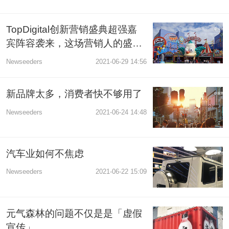
TopDigital创新营销盛典超强嘉
宾阵容袭来，这场营销人的盛会
你不容错过！
Newseeders
2021-06-29 14:56
新品牌太多，消费者快不够用了
Newseeders
2021-06-24 14:48
汽车业如何不焦虑
Newseeders
2021-06-22 15:09
元气森林的问题不仅是是「虚假
宣传」