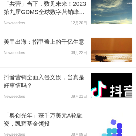
「共营」当下，数见未来！2023
第九届GDMS全球数字营销峰会
圆满落幕
Newseeders
12月20日
美甲出海：指甲盖上的千亿生意
Newseeders
09月22日
抖音营销全面入侵文娱，当真是
好事情吗？
Newseeders
09月21日
「奥创光年」获千万美元A轮融
资，凯辉基金领投
Newseeders
08月09日