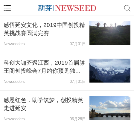
感悟延安文化，2019中国创投精
英挑战赛圆满完赛
Newseeders
07月01日
科创大咖齐聚江西，2019首届滕
王阁创投峰会7月约你预见独角
兽
Newseeders
07月01日
感恩红色，助学筑梦，创投精英
走进延安
Newseeders
06月28日