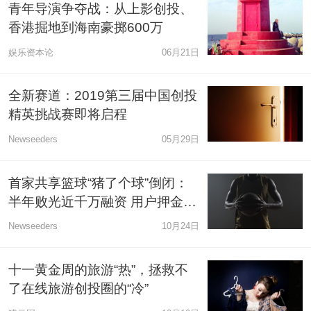
青年导演争夺战：从上影创投、
香港掘地到海南豪掷600万
娱乐资本论
06月21日
全新赛道：2019第三届中国创投
精英挑战赛即将启程
Newseeders
05月29日
首家共享篮球“猪了个球”倒闭：
半年败光近千万融资 用户押金退
还成谜
Newseeders
10月24日
十一黄金周的旅游“热”，拯救不
了在线旅游创投圈的“冷”