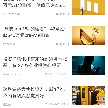
万元A1轮融资，估值已达2.5亿
元
FFFrancoise
07月10日
“只要 top 1% 的读者”，42章经
获640万元pre-A轮融资
francoise
06月19日
投资了腾讯和京东的高瓴资本张
磊，有 37 条创业投资心得要送
给你
Newseeders
2017-06-15 17:06
跨界做起天使投资人，戴军说，
成为有钱人感觉真好
创业邦
2017-04-21 13:50