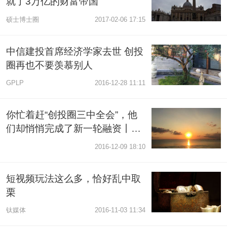
就了3万亿的财富帝国
硕士博士圈
2017-02-06 17:15
中信建投首席经济学家去世 创投
圈再也不要羡慕别人
GPLP
2016-12-28 11:11
你忙着赶“创投圈三中全会”，他
们却悄悄完成了新一轮融资丨本
周融资大事件
2016-12-09 18:10
短视频玩法这么多，恰好乱中取
栗
钛媒体
2016-11-03 11:34