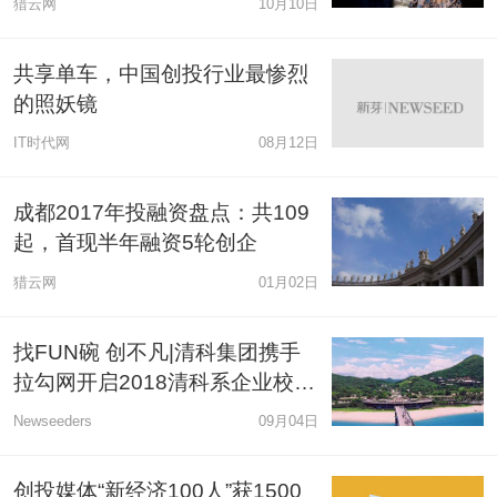
猎云网
10月10日
共享单车，中国创投行业最惨烈
的照妖镜
IT时代网
08月12日
成都2017年投融资盘点：共109
起，首现半年融资5轮创企
猎云网
01月02日
找FUN碗 创不凡|清科集团携手
拉勾网开启2018清科系企业校园
招聘
Newseeders
09月04日
创投媒体“新经济100人”获1500