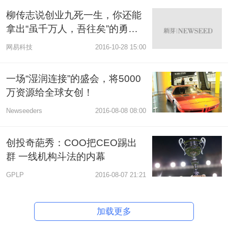
柳传志说创业九死一生，你还能
拿出“虽千万人，吾往矣”的勇气
吗
网易科技
2016-10-28 15:00
一场“湿润连接”的盛会，将5000
万资源给全球女创！
Newseeders
2016-08-08 08:00
创投奇葩秀：COO把CEO踢出
群 一线机构斗法的内幕
GPLP
2016-08-07 21:21
加载更多