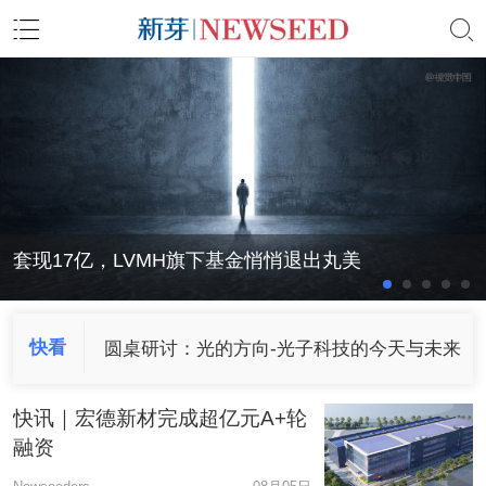
滴滴悄悄成立一家旅行社
套现17亿，LVMH旗下基金悄悄退出丸美
曾估值18亿，刘诗诗赵丽颖入股的这家公司赴港IPO
京东，刚刚收编一个家电零售商
筑梦之星准备赴美IPO，国内共享办公加速洗牌
滴滴悄悄成立一家旅行社
套现17亿，LVMH旗下基金悄悄退出丸美
商用洗碗机租赁平台「小格智能」完成A轮融
资，六翼资本领投
快看
圆桌研讨：光的方向-光子科技的今天与未来
首发|辅易航智能获A+轮投资，敦钧资本、新
快讯｜宏德新材完成超亿元A+轮
安江资本、黄山战新基金出手
融资
商业载人航天科技企业「穿越者」完成数千万