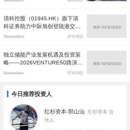
Newseeders
08月05日
元天使+轮融资
清科控股（01945.HK）旗下清
宸境科技完成新一轮数千万美金战略融资
科证券助力中际旭创登陆港交
所，担任联席账簿管理人及联席
商用洗碗机租赁平台「小格智能」完成A轮融
Newseeders
07月30日
牵头经办人
资，六翼资本领投
独立储能产业发展机遇及投资策
圆桌研讨：光的方向-光子科技的今天与未来
略——2026VENTURE50路演日
新能源专场
Newseeders
07月28日
今日推荐投资人
红杉资本-郭山汕
红杉资本 合
伙人