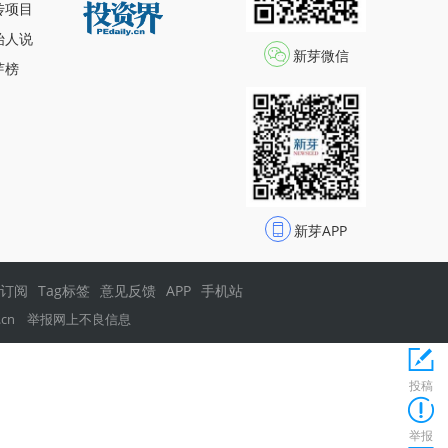
传项目
始人说
新芽微信
芽榜
新芽APP
s订阅
Tag标签
意见反馈
APP
手机站
.cn
举报网上不良信息
投稿
举报