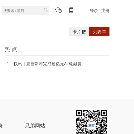
登录
注册
卡片
列表
热 点
1
快讯｜宏德新材完成超亿元A+轮融资
务
兄弟网站