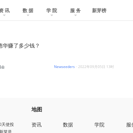
资 讯
数 据
学 院
服 务
新芽榜
刘德华赚了多少钱？
Newseeders
·
2022年09月05日 13时
唱会
地图
资讯
数据
学院
服
和天使投
新芽是