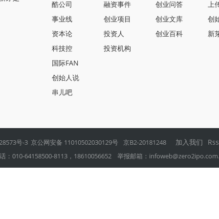
酷公司
融资事件
创业问答
上
事业线
创业项目
创业文库
创
资本论
投资人
创业百科
新
科技控
投资机构
国际FAN
创始人说
串儿吧
加入我们
Rs
28573号-3
京公网安备 11010502030129号
京B2-20181248
0-64158500-8113，18610056652 举报邮箱：
infoweb@zero2ipo.com