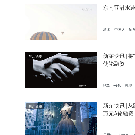
东南亚潜水
潜水
中国人
留
新芽快讯|将
生活消费
使轮融资
吃货小分队
融资
新芽快讯|
房产金融
万元A轮融资