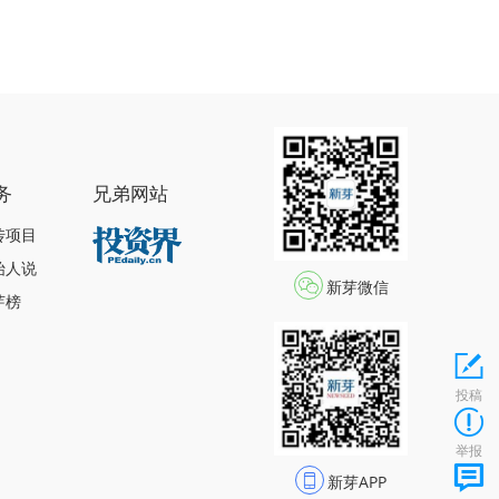
务
兄弟网站
传项目
始人说
新芽微信
芽榜
投稿
举报
新芽APP