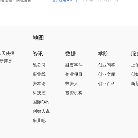
消费金融
跨境缴费
地图
资讯
数据
学院
服
和天使投
新芽是
酷公司
融资事件
创业问答
上
事业线
创业项目
创业文库
创
资本论
投资人
创业百科
新
科技控
投资机构
国际FAN
创始人说
串儿吧