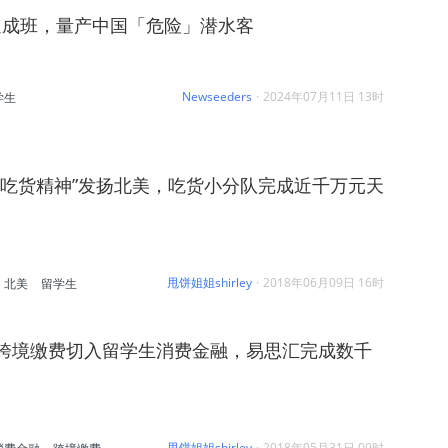
速成班，量产中国「危险」潜水客
Newseeders
·
2024年07月11日 13时
学生
“吃货精神”发扬北美，吃货小分队完成近千万元天
甩饼姐姐shirley
·
2018年06月09日 16时
北美
留学生
从跨境缴费切入留学生消费金融，易思汇完成数千
甩饼姐姐shirley
·
2018年05月31日 09时