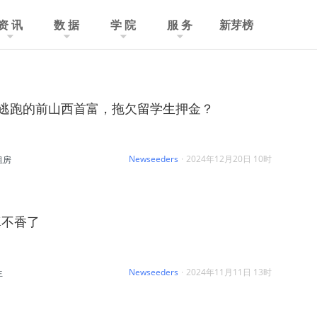
资 讯
数 据
学 院
服 务
新芽榜
亿逃跑的前山西首富，拖欠留学生押金？
Newseeders
·
2024年12月20日 10时
租房
真不香了
Newseeders
·
2024年11月11日 13时
生