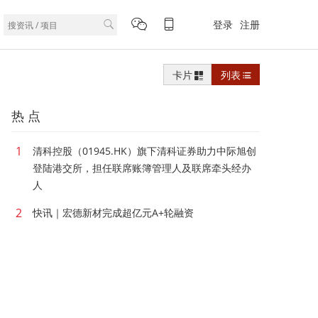
登录
注册
卡片
列表
热 点
1
清科控股（01945.HK）旗下清科证券助力中际旭创
登陆港交所，担任联席账簿管理人及联席牵头经办
人
2
快讯｜宏德新材完成超亿元A+轮融资