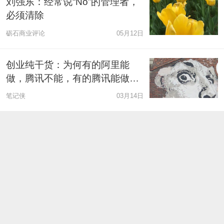
刘强东：经常说“No”的管理者，
必须清除
砺石商业评论
05月12日
创业纯干货：为何有的阿里能
做，腾讯不能，有的腾讯能做，
阿里不能？
笔记侠
03月14日