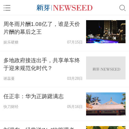
周冬雨片酬1.08亿了，谁是天价
片酬的幕后之王
娱乐硬糖
07月15日
多地政府接连出手，共享单车终
于迎来规范化时代？
谢蕊蔓
03月28日
任正非：华为正踌躇满志
快刀财经
05月16日