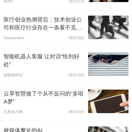
quinn
09月21日
医疗创业热潮背后：技术创业公
司和医疗行业存在一条看不见的
鸿沟
Newseeders
09月19日
智能机器人客服 让对话“恰到好
处”
智能相对论
09月15日
云享智慧做了个从不反问的“多啦
A梦”
亿邦动力网
09月10日
被媒体魔化的AI