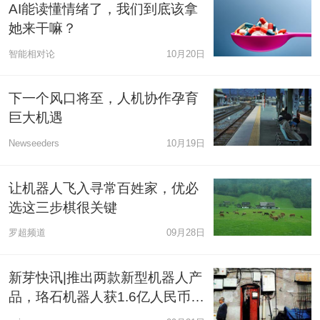
AI能读懂情绪了，我们到底该拿
她来干嘛？
智能相对论
10月20日
下一个风口将至，人机协作孕育
巨大机遇
Newseeders
10月19日
让机器人飞入寻常百姓家，优必
选这三步棋很关键
罗超频道
09月28日
新芽快讯|推出两款新型机器人产
品，珞石机器人获1.6亿人民币B
轮融资