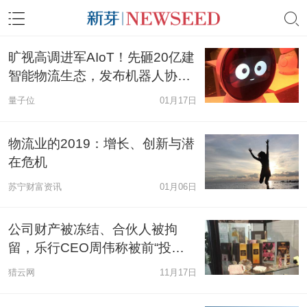
旷视高调进军AIoT！先砸20亿建
智能物流生态，发布机器人协作
大脑河图
量子位
01月17日
物流业的2019：增长、创新与潜
在危机
苏宁财富资讯
01月06日
公司财产被冻结、合伙人被拘
留，乐行CEO周伟称被前“投资
人”敲诈
猎云网
11月17日