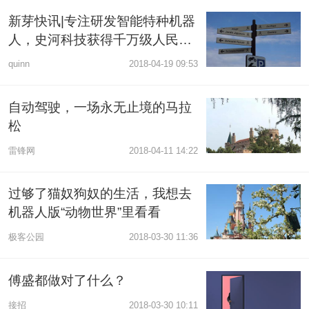
新芽快讯|专注研发智能特种机器
人，史河科技获得千万级人民币
天使轮融资
quinn
2018-04-19 09:53
自动驾驶，一场永无止境的马拉
松
雷锋网
2018-04-11 14:22
过够了猫奴狗奴的生活，我想去
机器人版“动物世界”里看看
极客公园
2018-03-30 11:36
傅盛都做对了什么？
接招
2018-03-30 10:11