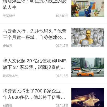
横店浮生记：明星流水线上的蚁
族人生
无冕财经
10月09日
马云要入行，先拜他码头？他曾
三个月建一座城，自称创建公司
700家
金错刀
09月17日
华人文化超 20 亿估值收购UME
旗下 37 家影院，影院投资的逻
辑正悄悄发生改变……
娱乐资本论
09月13日
掏粪农民掏出了700多家企业，
年入600多亿，他却将千亿帝国
拱手送人
创日报
08月15日