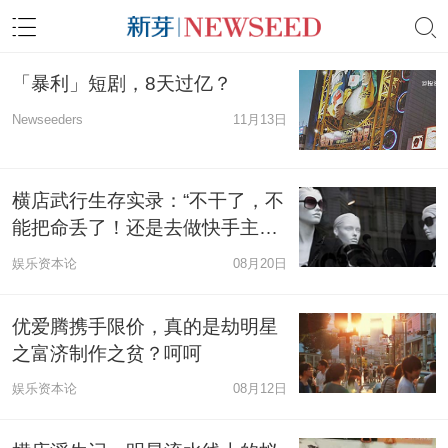
「暴利」短剧，8天过亿？
Newseeders
11月13日
横店武行生存实录：“不干了，不
能把命丢了！还是去做快手主播
吧！”
娱乐资本论
08月20日
优爱腾携手限价，真的是劫明星
之富济制作之贫？呵呵
娱乐资本论
08月12日