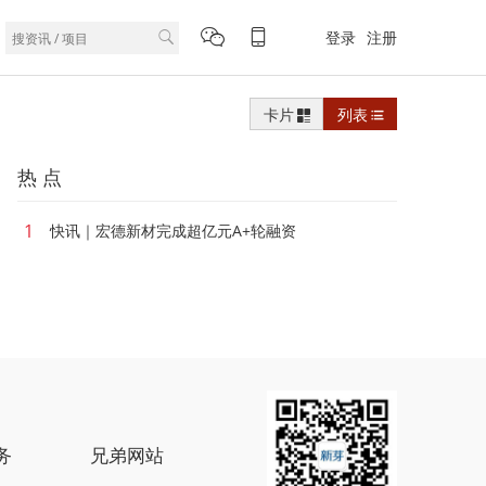
登录
注册
卡片
列表
热 点
1
快讯｜宏德新材完成超亿元A+轮融资
务
兄弟网站