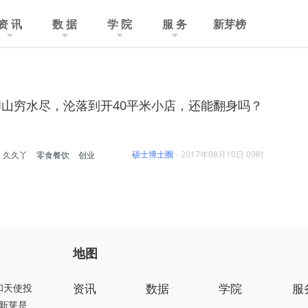
资 讯
数 据
学 院
服 务
新芽榜
山穷水尽，沦落到开40平米小店，还能翻身吗？
硕士博士圈
·
2017年08月10日 09时
久久丫
零食餐饮
创业
地图
资讯
数据
学院
服
和天使投
新芽是