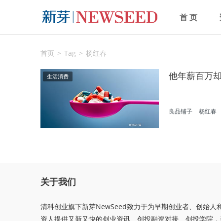
首 页
首页
Tag
杨红春
他年薪百万却
生活消费
良品铺子
杨红春
关于我们
清科创业旗下新芽NewSeed致力于为早期创业者、创始人
资人提供又新又快的创业资讯、创投融资对接、创投学院，