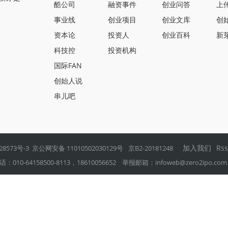
酷公司
融资事件
创业问答
上
事业线
创业项目
创业文库
创
资本论
投资人
创业百科
新
科技控
投资机构
国际FAN
创始人说
串儿吧
加入我们
Rs
28573号-3
京公网安备 11010502030129号
京B2-20181248
0-64158500-8113，18610056652 举报邮箱：
infoweb@zero2ipo.com