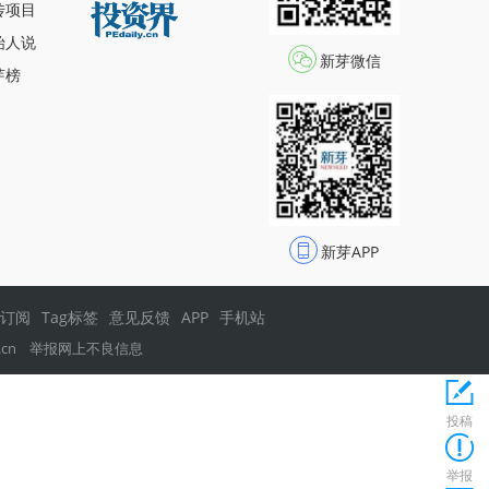
传项目
始人说
新芽微信
芽榜
新芽APP
s订阅
Tag标签
意见反馈
APP
手机站
.cn
举报网上不良信息
投稿
举报