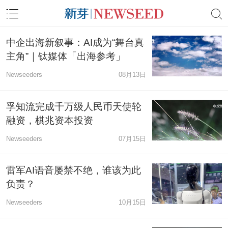
中企出海新叙事：AI成为“舞台真
主角”｜钛媒体「出海参考」
Newseeders
08月13日
孚知流完成千万级人民币天使轮
融资，棋兆资本投资
Newseeders
07月15日
雷军AI语音屡禁不绝，谁该为此
负责？
Newseeders
10月15日