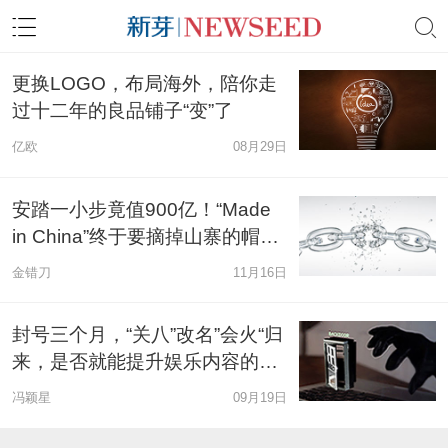
更换LOGO，布局海外，陪你走
过十二年的良品铺子“变”了
亿欧
08月29日
安踏一小步竟值900亿！“Made
in China”终于要摘掉山寨的帽子
了？
金错刀
11月16日
封号三个月，“关八”改名”会火“归
来，是否就能提升娱乐内容的生
产力？
冯颖星
09月19日