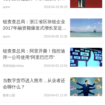
机盗窃案嫌犯越狱
quinn
2018-04-19 09:29
链查查总局：浙江省区块链企业
2017年融资额爆发式增长至近2
亿元
quinn
2018-04-06 10:36
链查查总局：阿里开撕！指控迪
拜一公司使用“阿里巴巴币”
甩饼姐姐shirley
2018-04-03 13:54
当数字货币进入熊市，从业者还
会聊什么？
极客公园
2018-04-01 11:05