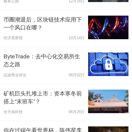
极客公园
12月18日
币圈潮退后，区块链技术应用下
一个风口在哪？
经济观察报
10月14日
ByteTrade：去中心化交易所生
态之路
品途商业评论
08月02日
矿机巨头扎堆上市：资本寒冬前
搭上“末班车”？
全天候科技
06月28日
你在过端午看世界杯，陈伟星李