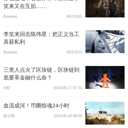
笑来又在互掐……
Bianews
06月18日
李笑来回击陈伟星：把正义当工
具获私利
Bianews
06月15日
三类人点火了区块链，区块链到
底要革金融什么命？
刘旷
2018-05-17 07:31
血流成河！币圈惊魂24小时
猎云网
2018-05-14 08:56