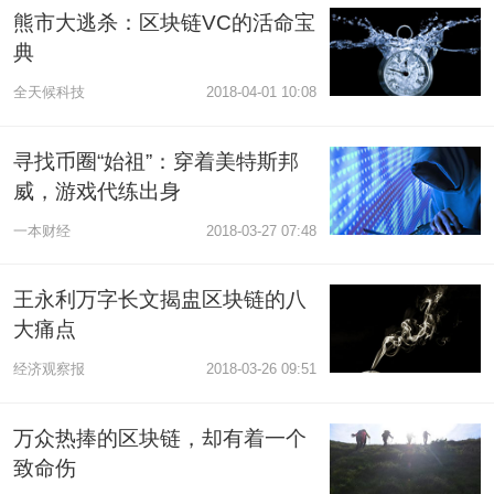
熊市大逃杀：区块链VC的活命宝
典
全天候科技
2018-04-01 10:08
寻找币圈“始祖”：穿着美特斯邦
威，游戏代练出身
一本财经
2018-03-27 07:48
王永利万字长文揭盅区块链的八
大痛点
经济观察报
2018-03-26 09:51
万众热捧的区块链，却有着一个
致命伤