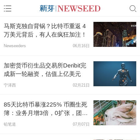
马斯克独自背锅？比特币重返 4
万美元背后，有人在疯狂加注！
Newseeders
06月16日
加密货币衍生品交易所Deribit完
成新一轮融资，估值上亿美元
宁泽西
02月21日
85天比特币暴涨225% 币圈生死
簿：业务月增3倍，0扩张，团队
凉凉…
铅笔道
07月07日