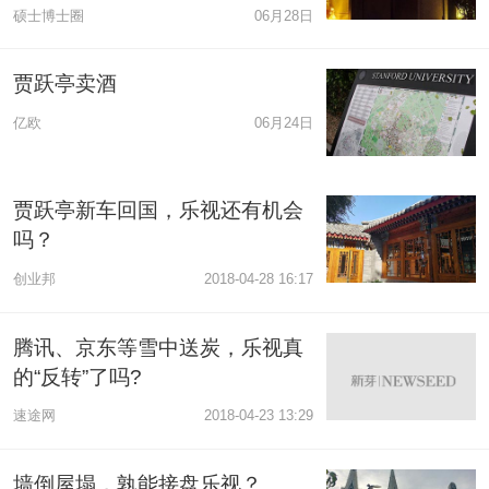
硕士博士圈
06月28日
贾跃亭卖酒
亿欧
06月24日
贾跃亭新车回国，乐视还有机会
吗？
创业邦
2018-04-28 16:17
腾讯、京东等雪中送炭，乐视真
的“反转”了吗?
速途网
2018-04-23 13:29
墙倒屋塌，孰能接盘乐视？