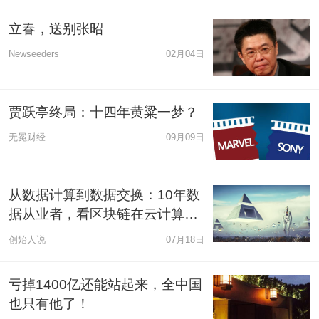
立春，送别张昭
Newseeders
02月04日
贾跃亭终局：十四年黄粱一梦？
无冕财经
09月09日
从数据计算到数据交换：10年数
据从业者，看区块链在云计算、
大数据行业的机遇
创始人说
07月18日
亏掉1400亿还能站起来，全中国
也只有他了！