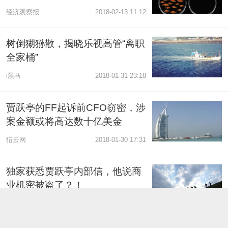
经济观察报
2018-02-13 11:12
树倒猢狲散，揭晓乐视高管“离职
全家桶”
i黑马
2018-01-31 23:18
贾跃亭的FF起诉前CFO窃密，涉
案金额或将高达数十亿美金
猎云网
2018-01-30 17:31
独家获悉贾跃亭内部信，他说商
业机密被盗了？！
网易科技
2018-01-30 15:49