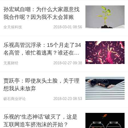
孙宏斌自嘲：为什么大家愿意找
我合作呢？因为我不太会算账
全天候科技
2018-03-01 08:56
乐视高管沉浮录：15个月走了34
名高管，谁忙着逃离？谁还在坚
守？
无冕财经
2018-02-27 09:38
贾跃亭：即使灰头土脸，关于理
想我从未放弃
砺石商业评论
2018-02-23 08:53
乐视的“生态神话”破灭了，这是
互联网造车挤泡沫的开始？