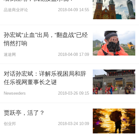
品途商业评论
2018-04-09 14:55
孙宏斌“止血”出局，“翻盘战”已经
悄然打响
速途网
2018-04-08 17:09
对话孙宏斌：详解乐视困局和辞
任乐视网董事长之谜
Newseeders
2018-03-26 09:15
贾跃亭，活了？
创业邦
2018-03-24 10:09