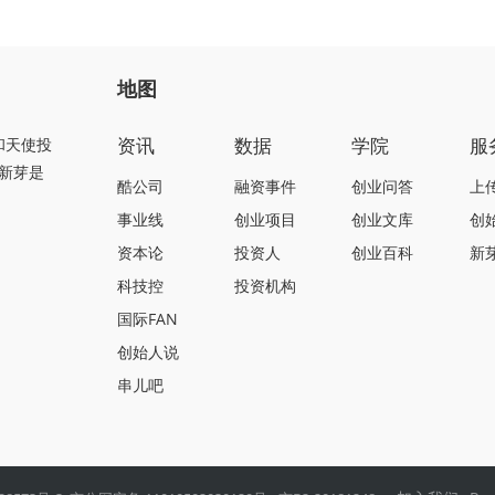
地图
资讯
数据
学院
服
和天使投
新芽是
酷公司
融资事件
创业问答
上
事业线
创业项目
创业文库
创
资本论
投资人
创业百科
新
科技控
投资机构
国际FAN
创始人说
串儿吧