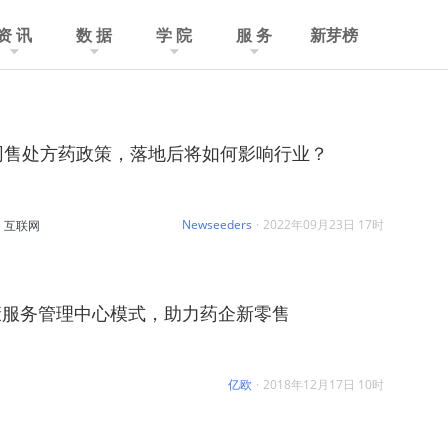
资 讯
数 据
学 院
服 务
新芽榜
网售处方药政策，落地后将如何影响行业？
Newseeders
·
2022年09月23日 17时
互联网
康服务管理中心模式，助力药企新零售
亿欧
·
2018年12月17日 10时