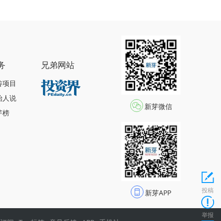
务
兄弟网站
传项目
始人说
新芽微信
芽榜
投稿
新芽APP
举报