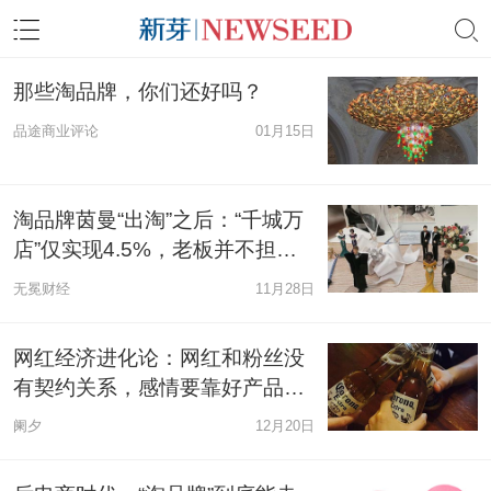
那些淘品牌，你们还好吗？
品途商业评论
01月15日
淘品牌茵曼“出淘”之后：“千城万
店”仅实现4.5%，老板并不担
心，为什么？
无冕财经
11月28日
网红经济进化论：网红和粉丝没
有契约关系，感情要靠好产品维
系
阑夕
12月20日