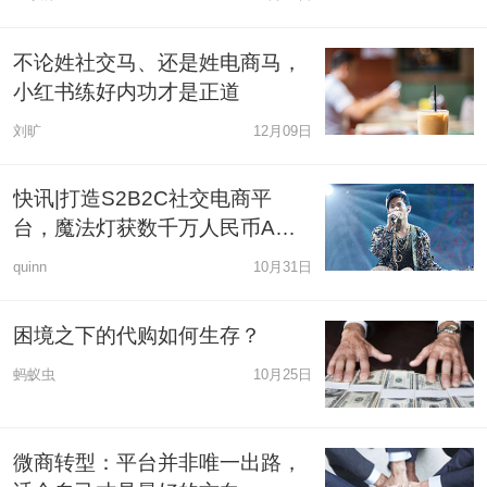
不论姓社交马、还是姓电商马，
小红书练好内功才是正道
刘旷
12月09日
快讯|打造S2B2C社交电商平
台，魔法灯获数千万人民币A轮
融资
quinn
10月31日
困境之下的代购如何生存？
蚂蚁虫
10月25日
微商转型：平台并非唯一出路，