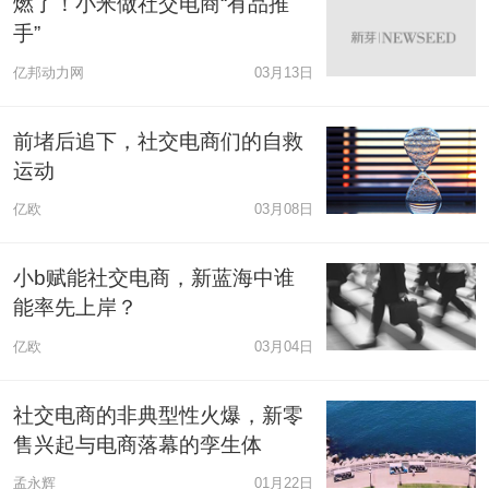
燃了！小米做社交电商“有品推
手”
亿邦动力网
03月13日
前堵后追下，社交电商们的自救
运动
亿欧
03月08日
小b赋能社交电商，新蓝海中谁
能率先上岸？
亿欧
03月04日
社交电商的非典型性火爆，新零
售兴起与电商落幕的孪生体
孟永辉
01月22日