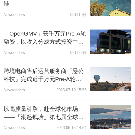
链
Newseeders
09月19日
「OpenGMV」获千万元Pre-A轮
融资，以收入分成方式投资中小
电商
Newseeders
08月23日
跨境电商售后运营服务商「愚公
科技」完成近千万元Pre-A轮融
资
Newseeders
2023-07-19 15:55
以高质量引擎，赴全球化市场
——「潮起钱塘」第七届全球跨
境电商峰会在杭开幕
Newseeders
2023-06-15 14:54