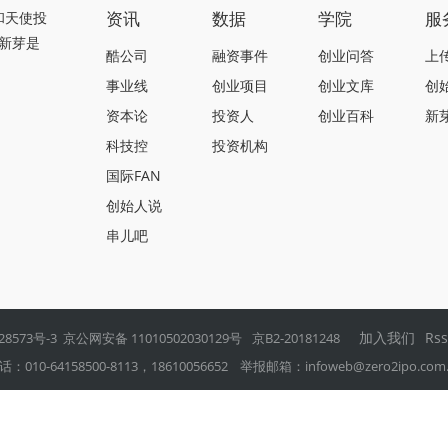
资讯
数据
学院
服
和天使投
新芽是
酷公司
融资事件
创业问答
上
事业线
创业项目
创业文库
创
资本论
投资人
创业百科
新
科技控
投资机构
国际FAN
创始人说
串儿吧
加入我们
Rs
28573号-3
京公网安备 11010502030129号
京B2-20181248
0-64158500-8113，18610056652 举报邮箱：
infoweb@zero2ipo.com