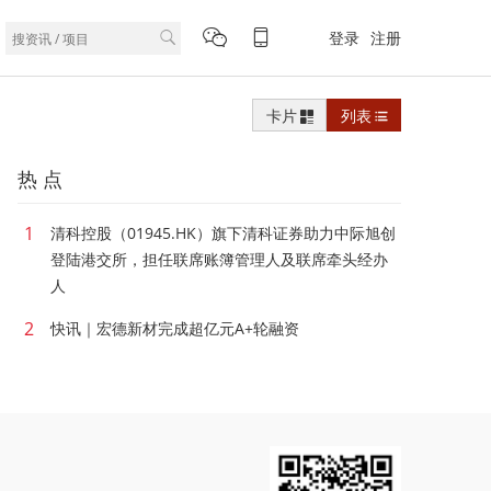
登录
注册
卡片
列表
热 点
1
清科控股（01945.HK）旗下清科证券助力中际旭创
登陆港交所，担任联席账簿管理人及联席牵头经办
人
2
快讯｜宏德新材完成超亿元A+轮融资