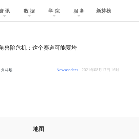
资 讯
数 据
学 院
服 务
新芽榜
独角兽陷危机：这个赛道可能要垮
Newseeders
·
2021年08月17日 16时
角斗场
地图