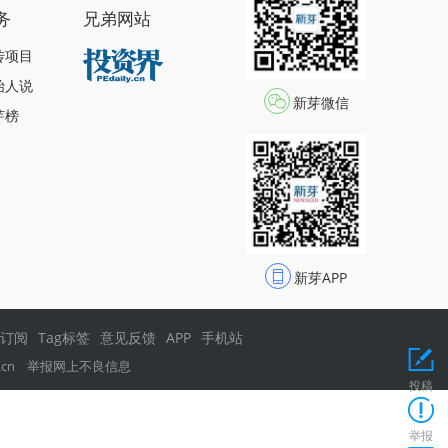
务
兄弟网站
传项目
始人说
新芽微信
芽榜
新芽APP
s订阅
Tag标签
意见反馈
APP
手机站
.cn
举报网上不良信息
投稿
举报