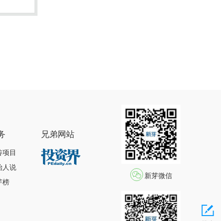
务
兄弟网站
传项目
始人说
新芽微信
芽榜