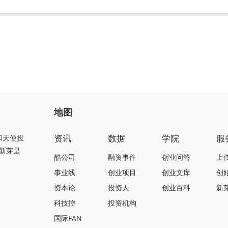
地图
资讯
数据
学院
服
和天使投
新芽是
酷公司
融资事件
创业问答
上
事业线
创业项目
创业文库
创
资本论
投资人
创业百科
新
科技控
投资机构
国际FAN