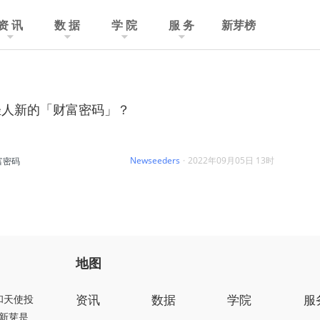
资 讯
数 据
学 院
服 务
新芽榜
轻人新的「财富密码」？
Newseeders
·
2022年09月05日 13时
富密码
地图
资讯
数据
学院
服
和天使投
新芽是