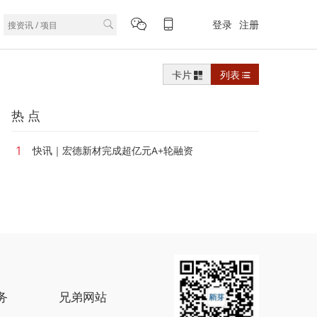
登录
注册
卡片
列表
热 点
1
快讯｜宏德新材完成超亿元A+轮融资
务
兄弟网站