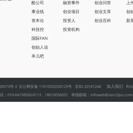
酷公司
融资事件
创业问答
上
事业线
创业项目
创业文库
创
资本论
投资人
创业百科
新
科技控
投资机构
国际FAN
创始人说
串儿吧
加入我们
Rs
28573号-3
京公网安备 11010502030129号
京B2-20181248
0-64158500-8113，18610056652 举报邮箱：
infoweb@zero2ipo.com