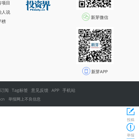
传项目
始人说
新芽微信
芽榜
新芽APP
s订阅
Tag标签
意见反馈
APP
手机站
.cn
举报网上不良信息
投稿
举报