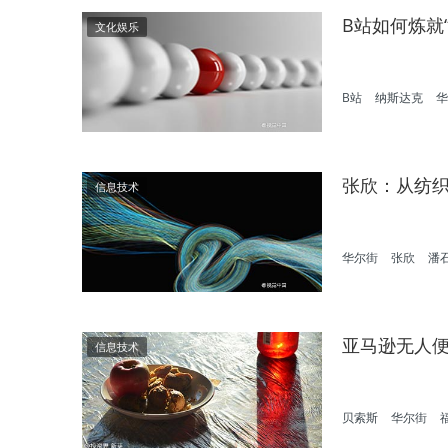
B站如何炼就“
文化娱乐
B站
纳斯达克
华
张欣：从纺
信息技术
华尔街
张欣
潘
亚马逊无人便
信息技术
贝索斯
华尔街