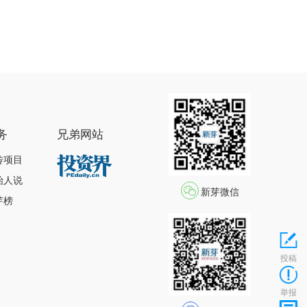
务
兄弟网站
传项目
始人说
新芽微信
芽榜
投稿
举报