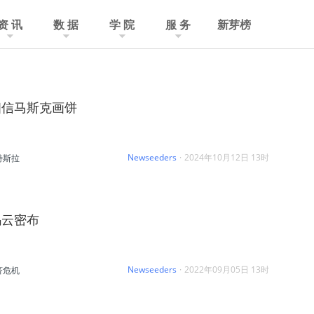
资 讯
数 据
学 院
服 务
新芽榜
相信马斯克画饼
Newseeders
·
2024年10月12日 13时
特斯拉
乌云密布
Newseeders
·
2022年09月05日 13时
济危机