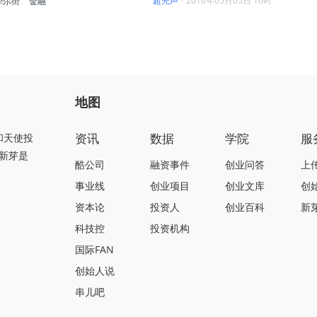
超先声
·
2016年05月05日 16时
华尔街
金融
地图
资讯
数据
学院
服
和天使投
新芽是
酷公司
融资事件
创业问答
上
事业线
创业项目
创业文库
创
资本论
投资人
创业百科
新
科技控
投资机构
国际FAN
创始人说
串儿吧