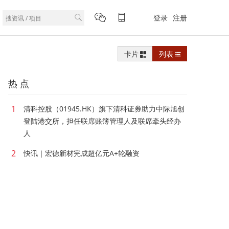
登录
注册
卡片
列表
热 点
1
清科控股（01945.HK）旗下清科证券助力中际旭创
登陆港交所，担任联席账簿管理人及联席牵头经办
人
2
快讯｜宏德新材完成超亿元A+轮融资