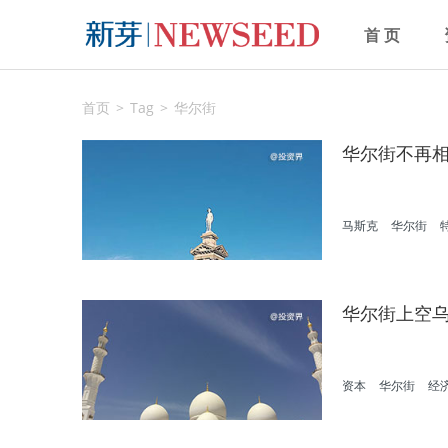
首 页
首页
Tag
华尔街
华尔街不再
马斯克
华尔街
华尔街上空
资本
华尔街
经