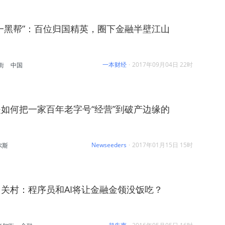
一黑帮”：百位归国精英，圈下金融半壁江山
一本财经
·
2017年09月04日 22时
街
中国
如何把一家百年老字号“经营”到破产边缘的
Newseeders
·
2017年01月15日 15时
尔斯
关村：程序员和AI将让金融金领没饭吃？