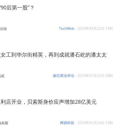
90后第一股”？
TechWeb
·
2018年03月22日 15时
尔街
织女工到华尔街精英，再到成就潘石屹的潘太太
砺石商业评论
·
2018年01月25日 09时
石屹
利店开业，贝索斯身价应声增加28亿美元
网易科技
·
2018年01月24日 13时
福布斯