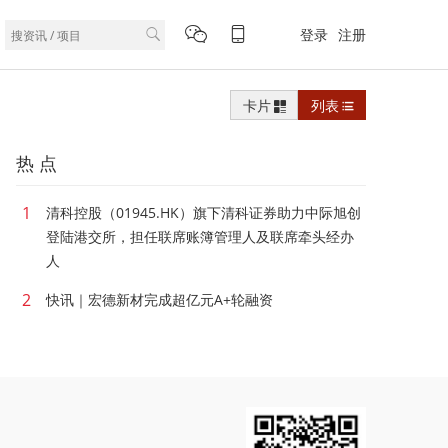
登录
注册
卡片
列表
热 点
1
清科控股（01945.HK）旗下清科证券助力中际旭创
登陆港交所，担任联席账簿管理人及联席牵头经办
人
2
快讯｜宏德新材完成超亿元A+轮融资