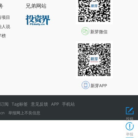
务
兄弟网站
传项目
始人说
新芽微信
芽榜
新芽APP
s订阅
Tag标签
意见反馈
APP
手机站
.cn
举报网上不良信息
投稿
举报