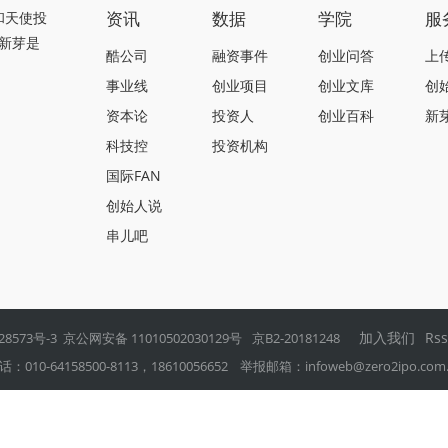
资讯
数据
学院
服
和天使投
新芽是
酷公司
融资事件
创业问答
上
事业线
创业项目
创业文库
创
资本论
投资人
创业百科
新
科技控
投资机构
国际FAN
创始人说
串儿吧
加入我们
Rs
28573号-3
京公网安备 11010502030129号
京B2-20181248
0-64158500-8113，18610056652 举报邮箱：
infoweb@zero2ipo.com