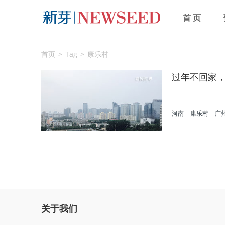
首 页
首页
Tag
康乐村
过年不回家
河南
康乐村
广
关于我们