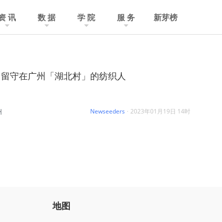
资 讯
数 据
学 院
服 务
新芽榜
，留守在广州「湖北村」的纺织人
Newseeders
·
2023年01月19日 14时
州
地图