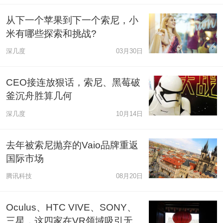
从下一个苹果到下一个索尼，小
米有哪些探索和挑战?
深几度
03月30日
CEO接连放狠话，索尼、黑莓破
釜沉舟胜算几何
深几度
10月14日
去年被索尼抛弃的Vaio品牌重返
国际市场
腾讯科技
08月20日
Oculus、HTC VIVE、SONY、
三星，这四家在VR领域吸引无数