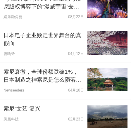
尼版权博弈下的“漫威宇宙”去向
何处？
娱乐独角兽
08月22日
日本电子企业败走世界舞台的真
假面
曾响铃
04月12日
索尼衰微，全球份额跌破1%，
日本制造之神索尼是怎么陨落
的？
Newseeders
04月10日
索尼“文艺”复兴
凤凰科技
02月23日