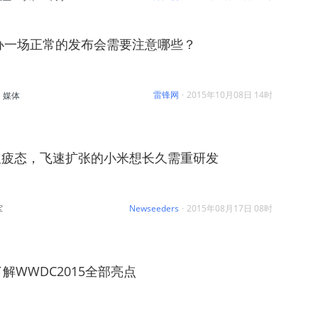
，办一场正常的发布会需要注意哪些？
雷锋网
·
2015年10月08日 14时
媒体
显疲态，飞速扩张的小米想长久需重研发
Newseeders
·
2015年08月17日 08时
军
解WWDC2015全部亮点