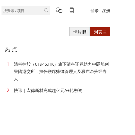
登录
注册
卡片
列表
热 点
1
清科控股（01945.HK）旗下清科证券助力中际旭创
登陆港交所，担任联席账簿管理人及联席牵头经办
人
2
快讯｜宏德新材完成超亿元A+轮融资