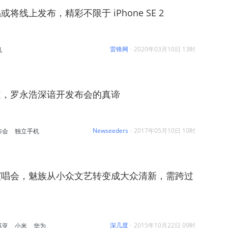
将线上发布，精彩不限于 iPhone SE 2
雷锋网
·
2020年03月10日 13时
机
道，罗永浩深谙开发布会的真谛
Newseeders
·
2017年05月10日 10时
布会
独立手机
演唱会，魅族从小众文艺转变成大众清新，需跨过
深几度
·
2015年10月22日 09时
基亚
小米
华为