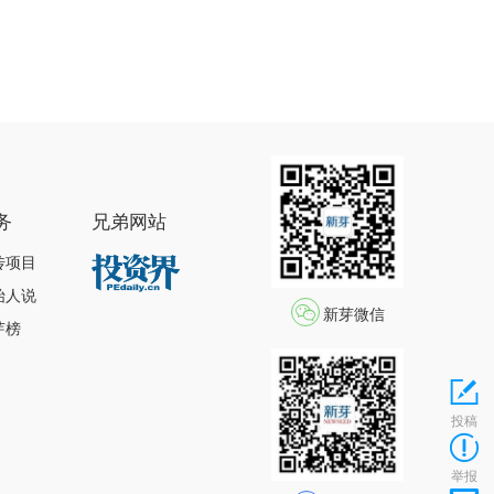
务
兄弟网站
传项目
始人说
新芽微信
芽榜
投稿
举报