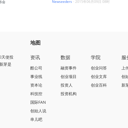
Newseeders
·
2015年06月09日 08时
布会
地图
资讯
数据
学院
服
和天使投
新芽是
酷公司
融资事件
创业问答
上
事业线
创业项目
创业文库
创
资本论
投资人
创业百科
新
科技控
投资机构
国际FAN
创始人说
串儿吧