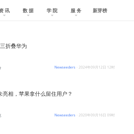
资 讯
数 据
学 院
服 务
新芽榜
是三折叠华为
Newseeders
·
2024年09月12日 12时
会
12终未亮相，苹果拿什么留住用户？
Newseeders
·
2020年09月16日 09时
克