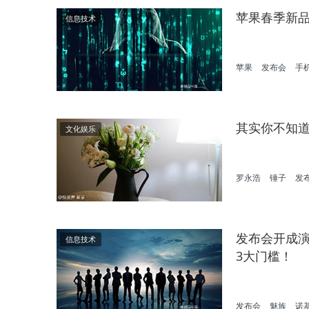
苹果春季新品或
信息技术
苹果
发布会
手
其实你不知
文化娱乐
罗永浩
锤子
发
发布会开成
信息技术
3大门槛！
发布会
魅族
诺