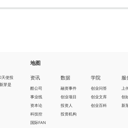
地图
资讯
数据
学院
服
和天使投
新芽是
酷公司
融资事件
创业问答
上
事业线
创业项目
创业文库
创
资本论
投资人
创业百科
新
科技控
投资机构
国际FAN