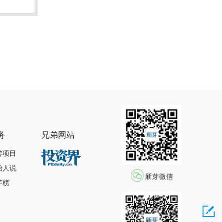
务
兄弟网站
传项目
始人说
新芽微信
芽榜