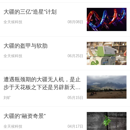
大疆的三亿“造星”计划
全天候科技
08月08日
大疆的盔甲与软肋
全天候科技
06月25日
遭遇瓶颈期的大疆无人机，是止
步于天花板之下还是另辟新天
地？
刘旷
05月15日
大疆的“融资奇景”
全天候科技
04月17日