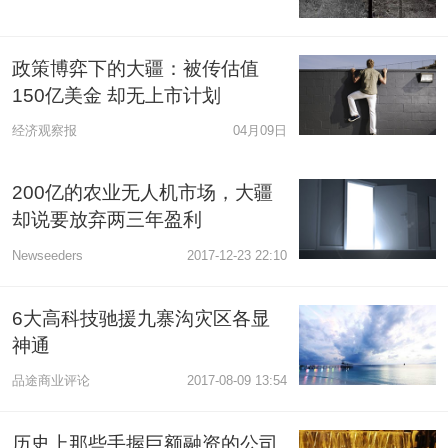
政策博弈下的大疆：被传估值
150亿美金 却无上市计划
经济观察报
04月09日
200亿的农业无人机市场，大疆
却说要放弃两三年盈利
Newseeders
2017-12-23 22:10
6大高科技驰援九寨沟灾区各显
神通
品途商业评论
2017-08-09 13:54
历史上那些手握巨额融资的公司