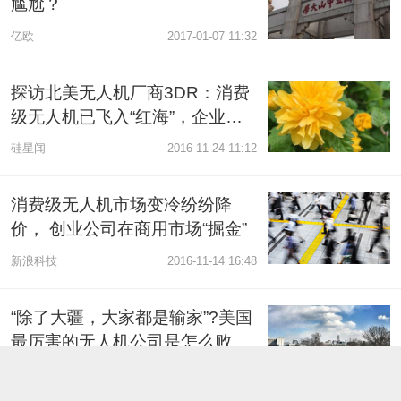
尴尬？
亿欧
2017-01-07 11:32
探访北美无人机厂商3DR：消费
级无人机已飞入“红海”，企业级
市场才是未来
硅星闻
2016-11-24 11:12
消费级无人机市场变冷纷纷降
价， 创业公司在商用市场“掘金”
新浪科技
2016-11-14 16:48
“除了大疆，大家都是输家”?美国
最厉害的无人机公司是怎么败给
大疆的
腾讯科技
2016-10-10 09:31