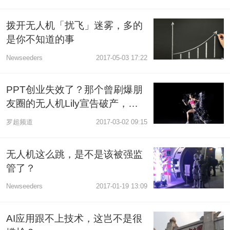
拨开无人机「扰飞」迷雾，多的
是你不知道的事
Newseeders
2017-05-03 17:22
PPT创业失效了？那个曾刷爆朋
友圈的无人机Lily宣告破产，全
球6万众筹用户要哭了
罗超频道
2017-03-02 09:15
无人机这么跳，是不是该被强监
管了？
Newseeders
2017-01-19 13:09
AI应用跟不上技术，这岂不是很