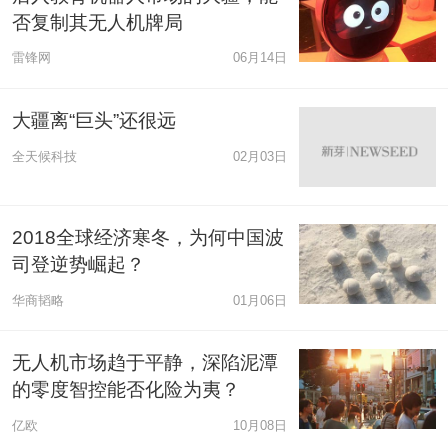
否复制其无人机牌局
雷锋网
06月14日
大疆离“巨头”还很远
全天候科技
02月03日
2018全球经济寒冬，为何中国波
司登逆势崛起？
华商韬略
01月06日
无人机市场趋于平静，深陷泥潭
的零度智控能否化险为夷？
亿欧
10月08日