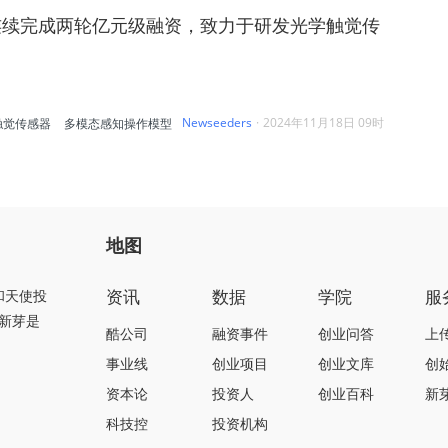
连续完成两轮亿元级融资，致力于研发光学触觉传
Newseeders
·
2024年11月18日 09时
触觉传感器
多模态感知操作模型
地图
资讯
数据
学院
服
和天使投
新芽是
酷公司
融资事件
创业问答
上
事业线
创业项目
创业文库
创
资本论
投资人
创业百科
新
科技控
投资机构