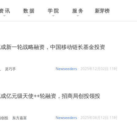
资 讯
数 据
学 院
服 务
新芽榜
完成新一轮战略融资，中国移动链长基金投资
Newseeders
·
2025年12月02日 11时
人
灵巧手
成亿元级天使++轮融资，招商局创投领投
Newseeders
·
2025年08月12日 11时
局创投
东方嘉富