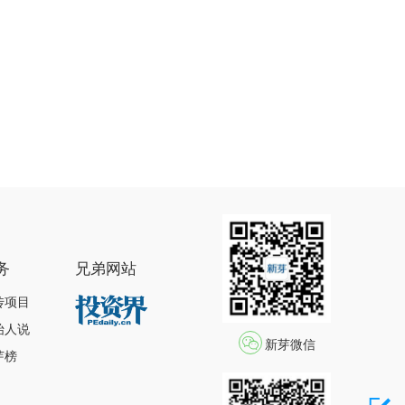
务
兄弟网站
传项目
始人说
新芽微信
芽榜