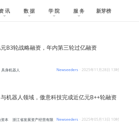
资 讯
数 据
学 院
服 务
新芽榜
元B3轮战略融资，年内第三轮过亿融资
Newseeders
·
2025年11月28日 13时
具身机器人
与机器人领域，傲意科技完成近亿元B++轮融资
Newseeders
·
2025年05月13日 10时
迪资本
浙江省发展资产经营有限