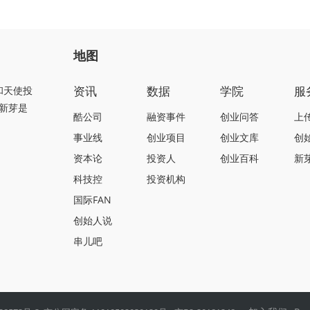
地图
资讯
数据
学院
服
和天使投
新芽是
酷公司
融资事件
创业问答
上
事业线
创业项目
创业文库
创
资本论
投资人
创业百科
新
科技控
投资机构
国际FAN
创始人说
串儿吧