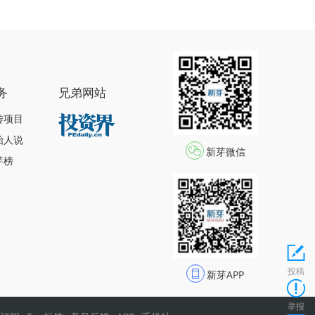
务
兄弟网站
传项目
始人说
新芽微信
芽榜
投稿
新芽APP
举报