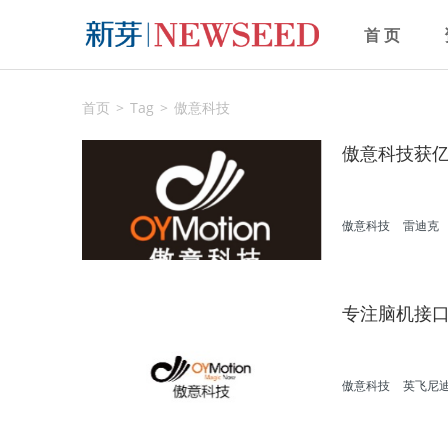
首 页
首页
Tag
傲意科技
傲意科技获亿
傲意科技
雷迪克
专注脑机接口
傲意科技
英飞尼
公司