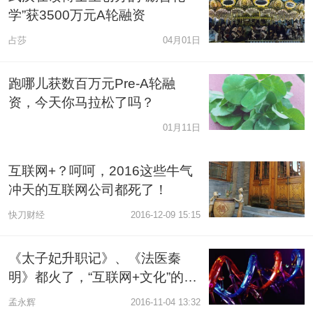
学”获3500万元A轮融资
占莎
04月01日
跑哪儿获数百万元Pre-A轮融
资，今天你马拉松了吗？
01月11日
互联网+？呵呵，2016这些牛气
冲天的互联网公司都死了！
快刀财经
2016-12-09 15:15
《太子妃升职记》、《法医秦
明》都火了，“互联网+文化”的网
剧还需深耕细作
孟永辉
2016-11-04 13:32