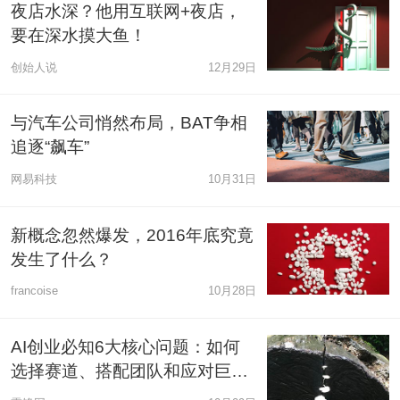
夜店水深？他用互联网+夜店，
要在深水摸大鱼！
创始人说
12月29日
与汽车公司悄然布局，BAT争相
追逐“飙车”
网易科技
10月31日
新概念忽然爆发，2016年底究竟
发生了什么？
francoise
10月28日
AI创业必知6大核心问题：如何
选择赛道、搭配团队和应对巨头
挑战