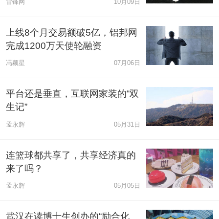
雷锋网
10月09日
上线8个月交易额破5亿，铝邦网
完成1200万天使轮融资
冯颖星
07月06日
平台还是垂直，互联网家装的“双
生记”
孟永辉
05月31日
连篮球都共享了，共享经济真的
来了吗？
孟永辉
05月05日
武汉在读博士生创办的“励合化