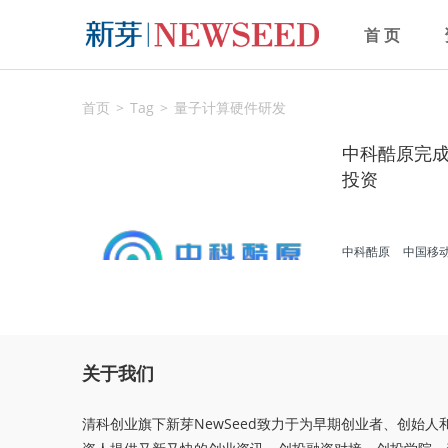
首 页
首页
Tag
量子计算硬件研发
中科酷原完
投资
中科酷原
中国移
量子科技
关于我们
清科创业旗下新芽NewSeed致力于为早期创业者、创始人