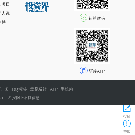
传项目
始人说
新芽微信
芽榜
新芽APP
s订阅
Tag标签
意见反馈
APP
手机站
.cn
举报网上不良信息
投稿
举报