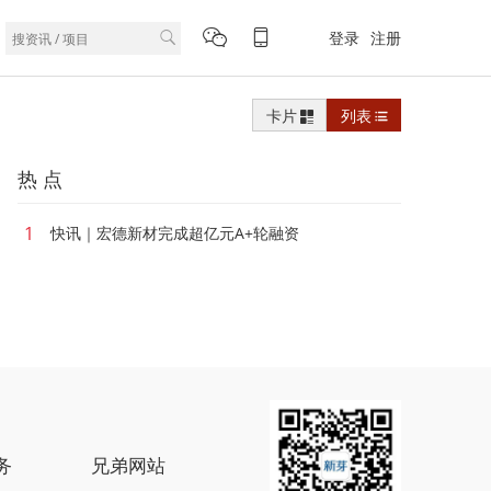
登录
注册
卡片
列表
热 点
1
快讯｜宏德新材完成超亿元A+轮融资
务
兄弟网站