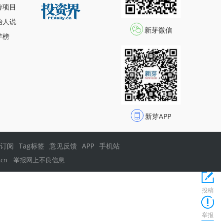
传项目
始人说
新芽微信
芽榜
新芽APP
s订阅
Tag标签
意见反馈
APP
手机站
.cn
举报网上不良信息
投稿
举报