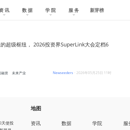
资 讯
数 据
学 院
服 务
新芽榜
超级枢纽， 2026投资界SuperLink大会定档6
Newseeders
·
2026年05月25日 11时
投融资
未来产业
地图
资讯
数据
学院
服
和天使投