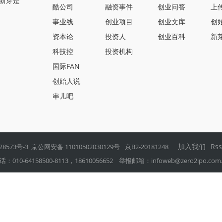
新芽是
酷公司
融资事件
创业问答
上
事业线
创业项目
创业文库
创
资本论
投资人
创业百科
新
科技控
投资机构
国际FAN
创始人说
串儿吧
加入我们
Rs
28573号-3
京公网安备 11010502030129号
京B2-20181248
0-64158500-8113，18610056652 举报邮箱：
infoweb@zero2ipo.com