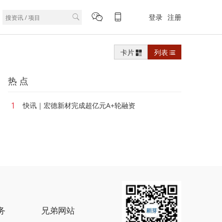
登录
注册
卡片
列表
热 点
1
快讯｜宏德新材完成超亿元A+轮融资
务
兄弟网站