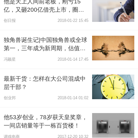
他是天上人间前老板，刚亏15
亿，又砸200亿借壳上市，圈钱
圈急眼了吗？
创日报
2018-01-22 15:45
独角兽诞生记|中国独角兽或全球
第一，三年成为新周期，估值10
亿美元也未必成功
冯颖星
2018-01-14 17:45
最新干货：怎样在大公司混成中
层干部？
创业邦
2018-01-14 01:02
他53岁创业，78岁获天皇奖章，
一间店销量等于一栋百货楼！
调戏电商
2017-12-20 10:32