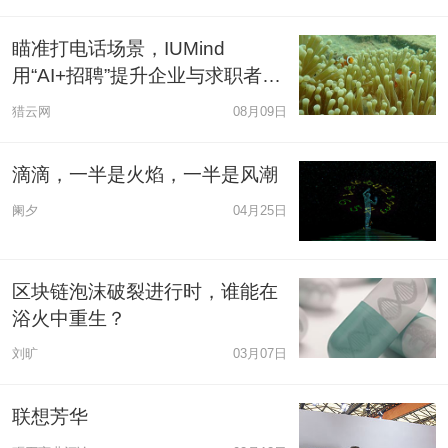
瞄准打电话场景，IUMind
用“AI+招聘”提升企业与求职者沟
通效率
猎云网
08月09日
滴滴，一半是火焰，一半是风潮
阑夕
04月25日
区块链泡沫破裂进行时，谁能在
浴火中重生？
刘旷
03月07日
联想芳华