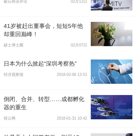
砺石商业评论
02月12日
41岁被赶出董事会，短短5年他
却重回巅峰！
硕士博士圈
02月07日
日本为什么掀起“深圳考察热”
经济观察报
2018-02-06 13:51
倒闭、合并、转型……成都孵化
器的重生
猎云网
2018-01-31 10:42