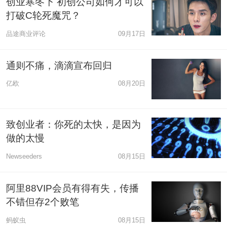
创业寒冬下 初创公司如何才可以
打破C轮死魔咒？
品途商业评论
09月17日
通则不痛，滴滴宣布回归
亿欧
08月20日
致创业者：你死的太快，是因为
做的太慢
Newseeders
08月15日
阿里88VIP会员有得有失，传播
不错但存2个败笔
蚂蚁虫
08月15日