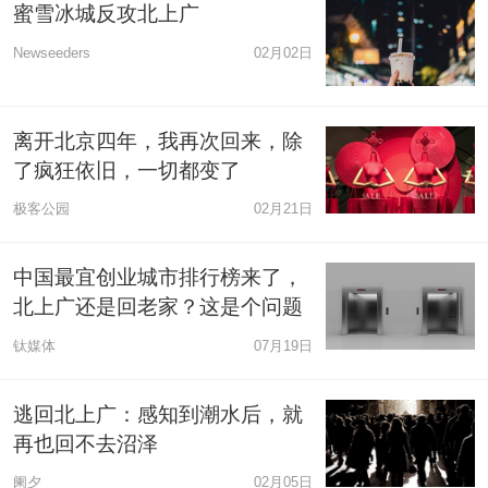
蜜雪冰城反攻北上广
Newseeders
02月02日
离开北京四年，我再次回来，除
了疯狂依旧，一切都变了
极客公园
02月21日
中国最宜创业城市排行榜来了，
北上广还是回老家？这是个问题
钛媒体
07月19日
逃回北上广：感知到潮水后，就
再也回不去沼泽
阑夕
02月05日