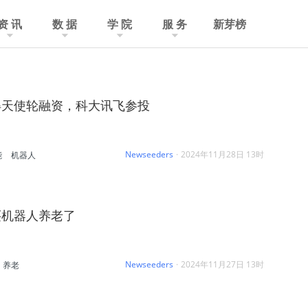
资 讯
数 据
学 院
服 务
新芽榜
得天使轮融资，科大讯飞参投
Newseeders
·
2024年11月28日 13时
能
机器人
买机器人养老了
Newseeders
·
2024年11月27日 13时
养老