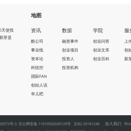
地图
资讯
数据
学院
服
和天使投
新芽是
酷公司
融资事件
创业问答
上
事业线
创业项目
创业文库
创
资本论
投资人
创业百科
新
科技控
投资机构
国际FAN
创始人说
串儿吧
加入我们
Rs
28573号-3
京公网安备 11010502030129号
京B2-20181248