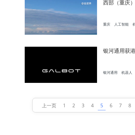
西部（重庆）
重庆
人工智能
银河通用获
银河通用
机器人
上一页
1
2
3
4
5
6
7
8