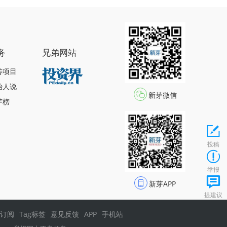
务
兄弟网站
传项目
始人说
新芽微信
芽榜
投稿
举报
新芽APP
提建议
s订阅
Tag标签
意见反馈
APP
手机站