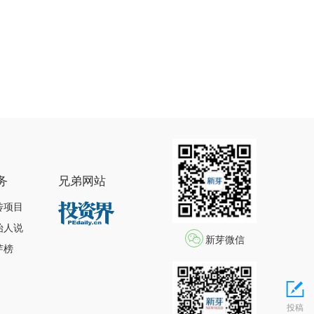
务
兄弟网站
传项目
始人说
新芽微信
芽榜
投稿