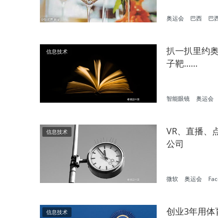
奥运会
巴西
巴西
扒一扒里约奥
信息技术
子靶……
智能眼镜
奥运会
VR、直播、
信息技术
公司
微软
奥运会
Fac
创业3年用体
信息技术