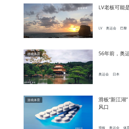
LV老板可能
LV
奥运会
巴黎
56年前，奥
游戏体育
奥运会
日本
滑板“新江湖
游戏体育
风口
滑板
奥运会
体