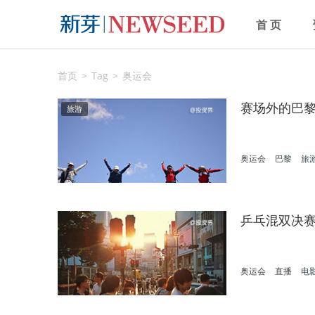
首 页
首页
Tag
奥运会
赛场外的巴
旅游
奥运会
巴黎
旅
乒乓混双决
奥运会
直播
电