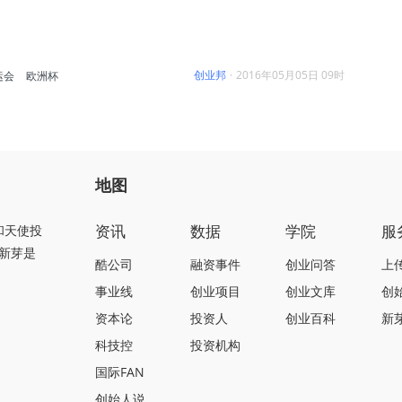
创业邦
·
2016年05月05日 09时
运会
欧洲杯
地图
资讯
数据
学院
服
和天使投
新芽是
酷公司
融资事件
创业问答
上
事业线
创业项目
创业文库
创
资本论
投资人
创业百科
新
科技控
投资机构
国际FAN
创始人说