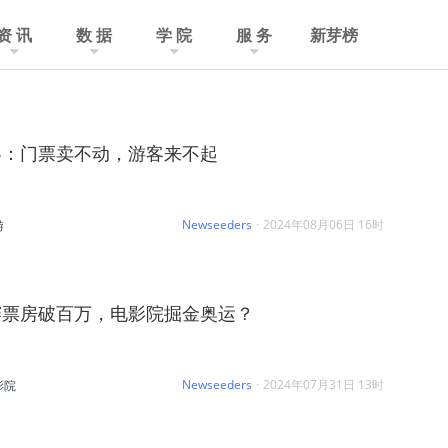
资 讯
数 据
学 院
服 务
新芽榜
黎：门票卖不动，游客来不起
Newseeders
·
2024年08月06日 16时
游
赛票房破百万，电影院掘金奥运？
Newseeders
·
2024年07月31日 13时
影院