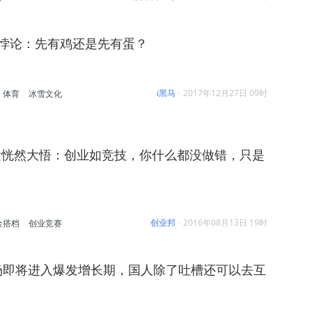
的悖论：先有鸡还是先有蛋？
i黑马
·
2017年12月27日 09时
体育
冰雪文化
运恍然大悟：创业如竞技，你什么都没做错，只是
创业邦
·
2016年08月13日 19时
金搭档
创业竞赛
场即将进入爆发增长期，国人除了吐槽还可以去互